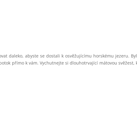
at daleko, abyste se dostali k osvěžujícímu horskému jezeru. By
otok přímo k vám. Vychutnejte si dlouhotrvající mátovou svěžest, 