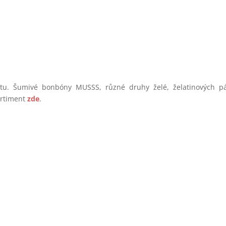
. Šumivé bonbóny MUSSS, různé druhy želé, želatinových pá
ortiment
zde
.