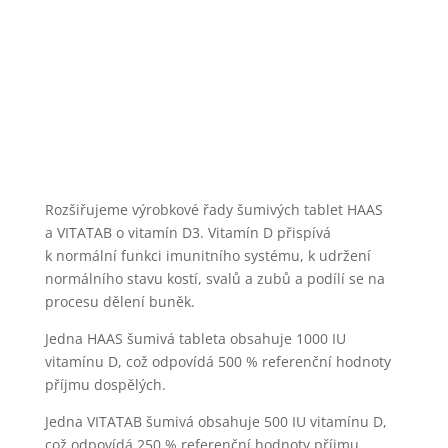
Rozšiřujeme výrobkové řady šumivých tablet HAAS
a VITATAB o vitamín D3. Vitamín D přispívá
k normální funkci imunitního systému, k udržení
normálního stavu kostí, svalů a zubů a podílí se na
procesu dělení buněk.
Jedna HAAS šumivá tableta obsahuje 1000 IU
vitamínu D, což odpovídá 500 % referenční hodnoty
příjmu dospělých.
Jedna VITATAB šumivá obsahuje 500 IU vitamínu D,
což odpovídá 250 % referenční hodnoty příjmu